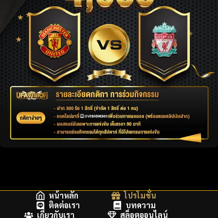
หน้าหลัก
โปรโมชั่น
ติดต่อเรา
บทความ
เกี่ยวกับเรา
สล็อตออนไลน์