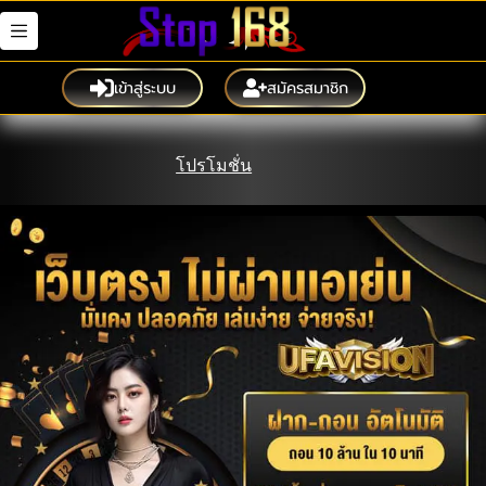
Skip
to
content
เข้าสู่ระบบ
สมัครสมาชิก
โปรโมชั่น